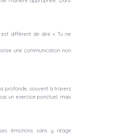
r de manière appropriée. Dans
est différent de dire « Tu ne
avorise une communication non
us profonde, souvent à travers
pas un exercice ponctuel, mais
ses émotions sans y réagir