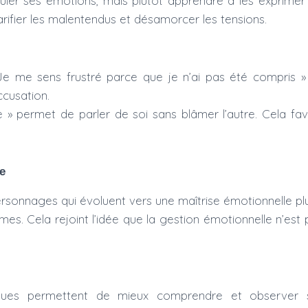
fouler ses émotions, mais plutôt apprendre à les exprime
larifier les malentendus et désamorcer les tensions.
Je me sens frustré parce que je n’ai pas été compris » 
cusation.
e » permet de parler de soi sans blâmer l’autre. Cela f
e
rsonnages qui évoluent vers une maîtrise émotionnelle pl
es. Cela rejoint l’idée que la gestion émotionnelle n’est 
ques permettent de mieux comprendre et observer 